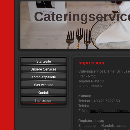
Cateringservic
Startseite
Impressum
Unsere Services
Cateringservice Bremer Schlüss
Frank Prott
Komplettpakete
Tegeler Plate 23
Wer wir sind
28259 Bremen
Kontakt
Kontakt
Impressum
Telefon: +49 421 5722160
Telefax:
E-Mail:
koch@bremer-schluessel
Registereintrag
Eintragung im Handelsregister.