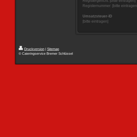
Registergericht: [bitte eintragen]
Registernummer: [bitte eintragen
Umsatzsteuer-ID
[bitte eintragen]
Druckversion
|
Sitemap
© Cateringservice Bremer Schlüssel