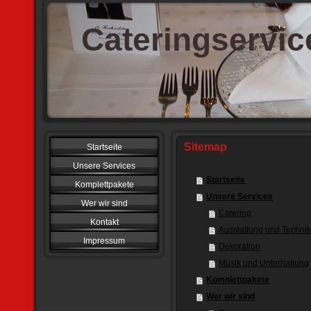
Cateringservic
Sitemap
Startseite
Unsere Services
Startseite
Komplettpakete
Unsere Services
Wer wir sind
Catering
Kontakt
Ausstattung und Techni
Impressum
Dekoration
Musik und Unterhaltung
Komplettpakete
Wer wir sind